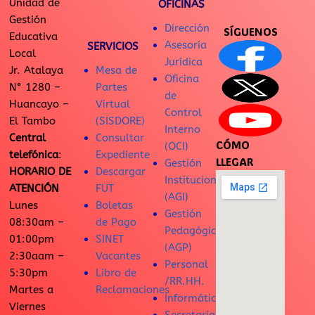
Unidad de
OFICINAS
Gestión
Dirección
SÍGUENOS
Educativa
Asesoría
SERVICIOS
Local
Jurídica
Jr. Atalaya
Mesa de
Oficina
N° 1280 –
Partes
de
Huancayo –
Virtual
Control
El Tambo
(SISDORE)
Interno
Central
Consultar
CÓMO
(OCI)
telefónica
:
Expediente
LLEGAR
Gestión
HORARIO DE
Descargar
Institucional
ATENCIÓN
FUT
(AGI)
Lunes
Boletas
Gestión
08:30am –
de Pago
Pedagógica
01:00pm
SINET
(AGP)
2:30aam –
Vacantes
Personal
5:30pm
Libro de
/RR.HH.
Martes a
Reclamaciones
Informática
Viernes