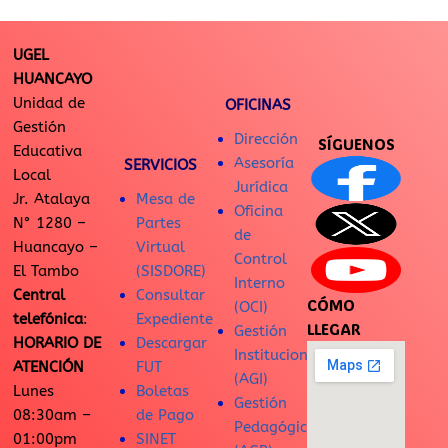
UGEL
HUANCAYO
Unidad de
OFICINAS
Gestión
Dirección
SÍGUENOS
Educativa
Asesoría
SERVICIOS
Local
Jurídica
Jr. Atalaya
Mesa de
Oficina
N° 1280 –
Partes
de
Huancayo –
Virtual
Control
El Tambo
(SISDORE)
Interno
Central
Consultar
CÓMO
(OCI)
telefónica
:
Expediente
LLEGAR
Gestión
HORARIO DE
Descargar
Institucional
ATENCIÓN
FUT
(AGI)
Lunes
Boletas
Gestión
08:30am –
de Pago
Pedagógica
01:00pm
SINET