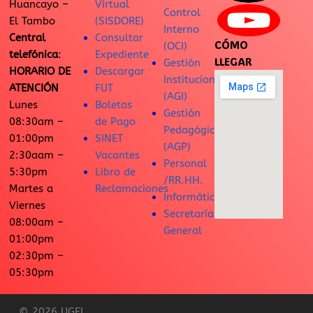
Huancayo –
Virtual
Control
El Tambo
(SISDORE)
Interno
Central
Consultar
CÓMO
(OCI)
telefónica
:
Expediente
LLEGAR
Gestión
HORARIO DE
Descargar
Institucional
ATENCIÓN
FUT
(AGI)
Lunes
Boletas
Gestión
08:30am –
de Pago
Pedagógica
01:00pm
SINET
(AGP)
2:30aam –
Vacantes
Personal
5:30pm
Libro de
/RR.HH.
Martes a
Reclamaciones
Informática
Viernes
Secretaría
08:00am –
General
01:00pm
02:30pm –
05:30pm
© 2026 UGEL