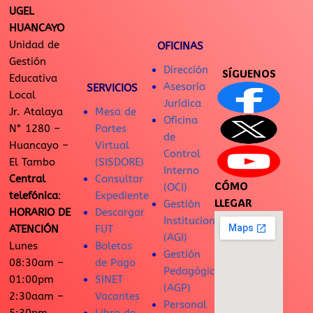
UGEL
HUANCAYO
Unidad de
OFICINAS
Gestión
Dirección
SÍGUENOS
Educativa
Asesoría
SERVICIOS
Local
Jurídica
Jr. Atalaya
Mesa de
Oficina
N° 1280 –
Partes
de
Huancayo –
Virtual
Control
El Tambo
(SISDORE)
Interno
Central
Consultar
CÓMO
(OCI)
telefónica
:
Expediente
LLEGAR
Gestión
HORARIO DE
Descargar
Institucional
ATENCIÓN
FUT
(AGI)
Lunes
Boletas
Gestión
08:30am –
de Pago
Pedagógica
01:00pm
SINET
(AGP)
2:30aam –
Vacantes
Personal