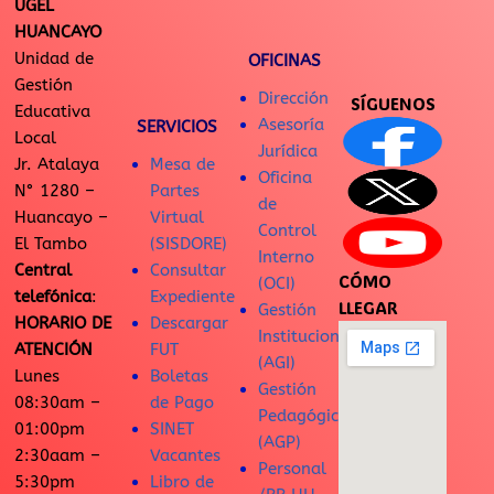
UGEL
HUANCAYO
Unidad de
OFICINAS
Gestión
Dirección
SÍGUENOS
Educativa
Asesoría
SERVICIOS
Local
Jurídica
Jr. Atalaya
Mesa de
Oficina
N° 1280 –
Partes
de
Huancayo –
Virtual
Control
El Tambo
(SISDORE)
Interno
Central
Consultar
CÓMO
(OCI)
telefónica
:
Expediente
LLEGAR
Gestión
HORARIO DE
Descargar
Institucional
ATENCIÓN
FUT
(AGI)
Lunes
Boletas
Gestión
08:30am –
de Pago
Pedagógica
01:00pm
SINET
(AGP)
2:30aam –
Vacantes
Personal
5:30pm
Libro de