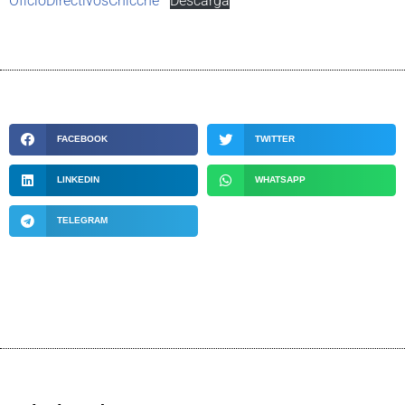
OficioDirectivosChicche
Descarga
FACEBOOK
TWITTER
LINKEDIN
WHATSAPP
TELEGRAM