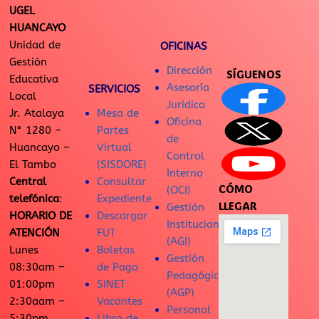
UGEL
HUANCAYO
Unidad de
OFICINAS
Gestión
Dirección
SÍGUENOS
Educativa
Asesoría
SERVICIOS
Local
Jurídica
Jr. Atalaya
Mesa de
Oficina
N° 1280 –
Partes
de
Huancayo –
Virtual
Control
El Tambo
(SISDORE)
Interno
Central
Consultar
CÓMO
(OCI)
telefónica
:
Expediente
LLEGAR
Gestión
HORARIO DE
Descargar
Institucional
ATENCIÓN
FUT
(AGI)
Lunes
Boletas
Gestión
08:30am –
de Pago
Pedagógica
01:00pm
SINET
(AGP)
2:30aam –
Vacantes
Personal
5:30pm
Libro de