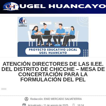
Saltar
al
contenido
ATENCIÓN DIRECTORES DE LAS II.EE.
DEL DISTRITO DE CHICCHE – MESA DE
CONCERTACIÓN PARA LA
FORMULACIÓN DEL PEL
Redacción:
ENID MERCADO SALVATIERRA
Actualizado - 11 de agosto de 2025
16:14