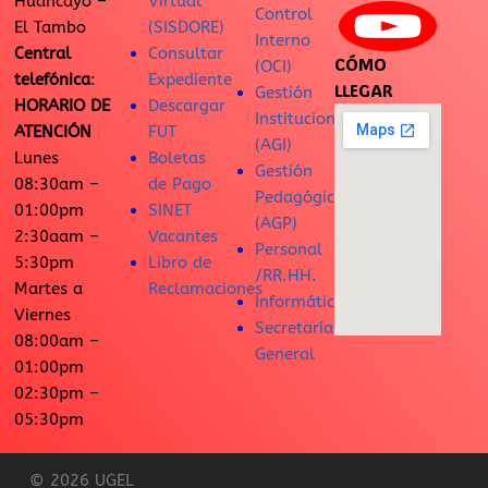
Huancayo –
Virtual
Control
El Tambo
(SISDORE)
Interno
Central
Consultar
CÓMO
(OCI)
telefónica
:
Expediente
LLEGAR
Gestión
HORARIO DE
Descargar
Institucional
ATENCIÓN
FUT
(AGI)
Lunes
Boletas
Gestión
08:30am –
de Pago
Pedagógica
01:00pm
SINET
(AGP)
2:30aam –
Vacantes
Personal
5:30pm
Libro de
/RR.HH.
Martes a
Reclamaciones
Informática
Viernes
Secretaría
08:00am –
General
01:00pm
02:30pm –
05:30pm
© 2026 UGEL