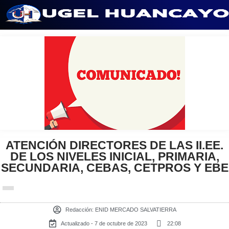
Saltar
al
contenido
ATENCIÓN DIRECTORES DE LAS II.EE.
DE LOS NIVELES INICIAL, PRIMARIA,
SECUNDARIA, CEBAS, CETPROS Y EBE
Redacción:
ENID MERCADO SALVATIERRA
Actualizado - 7 de octubre de 2023
22:08