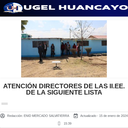
Saltar
al
contenido
ATENCIÓN DIRECTORES DE LAS II.EE.
DE LA SIGUIENTE LISTA
Redacción:
ENID MERCADO SALVATIERRA
Actualizado - 15 de enero de 2024
15:39