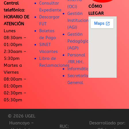
Central
Consultar
CÓMO
(OCI)
telefónica
:
Expediente
LLEGAR
Gestión
HORARIO DE
Descargar
Institucional
ATENCIÓN
FUT
(AGI)
Lunes
Boletas
Gestión
08:30am –
de Pago
Pedagógica
01:00pm
SINET
(AGP)
2:30aam –
Vacantes
Personal
5:30pm
Libro de
/RR.HH.
Martes a
Reclamaciones
Informática
Viernes
Secretaría
08:00am –
General
01:00pm
02:30pm –
05:30pm
© 2026 UGEL
Huancayo –
Desarrollado por:
RUC: