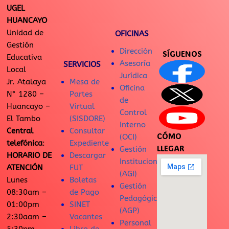
UGEL
HUANCAYO
Unidad de
OFICINAS
Gestión
Dirección
SÍGUENOS
Educativa
Asesoría
SERVICIOS
Local
Jurídica
Jr. Atalaya
Mesa de
Oficina
N° 1280 –
Partes
de
Huancayo –
Virtual
Control
El Tambo
(SISDORE)
Interno
Central
Consultar
CÓMO
(OCI)
telefónica
:
Expediente
LLEGAR
Gestión
HORARIO DE
Descargar
Institucional
ATENCIÓN
FUT
(AGI)
Lunes
Boletas
Gestión
08:30am –
de Pago
Pedagógica
01:00pm
SINET
(AGP)
2:30aam –
Vacantes
Personal