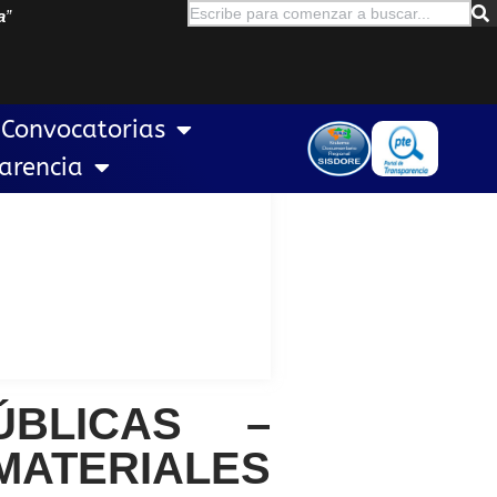
a
”
Convocatorias
arencia
ÚBLICAS –
ATERIALES