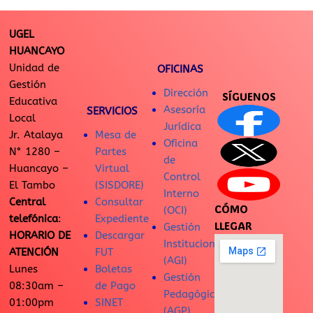
UGEL
HUANCAYO
Unidad de
OFICINAS
Gestión
Dirección
SÍGUENOS
Educativa
Asesoría
SERVICIOS
Local
Jurídica
Jr. Atalaya
Mesa de
Oficina
N° 1280 –
Partes
de
Huancayo –
Virtual
Control
El Tambo
(SISDORE)
Interno
Central
Consultar
CÓMO
(OCI)
telefónica
:
Expediente
LLEGAR
Gestión
HORARIO DE
Descargar
Institucional
ATENCIÓN
FUT
(AGI)
Lunes
Boletas
Gestión
08:30am –
de Pago
Pedagógica
01:00pm
SINET
(AGP)