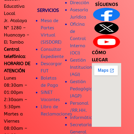
Dirección
SÍGUENOS
Educativa
Asesoría
SERVICIOS
Local
Jurídica
Jr. Atalaya
Mesa de
Oficina
N° 1280 –
Partes
de
Huancayo –
Virtual
Control
El Tambo
(SISDORE)
Interno
Central
Consultar
CÓMO
(OCI)
telefónica
:
Expediente
LLEGAR
Gestión
HORARIO DE
Descargar
Institucional
ATENCIÓN
FUT
(AGI)
Lunes
Boletas
Gestión
08:30am –
de Pago
Pedagógica
01:00pm
SINET
(AGP)
2:30aam –
Vacantes
Personal
5:30pm
Libro de
/RR.HH.
Martes a
Reclamaciones
Informática
Viernes
Secretaría
08:00am –
General