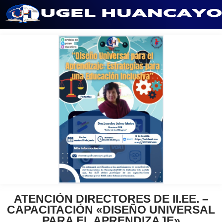
Saltar
al
contenido
ATENCIÓN DIRECTORES DE II.EE. –
CAPACITACIÓN «DISEÑO UNIVERSAL
PARA EL APRENDIZAJE»