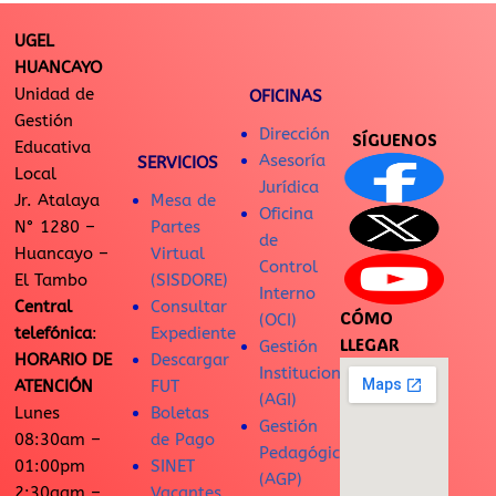
UGEL
HUANCAYO
Unidad de
OFICINAS
Gestión
Dirección
SÍGUENOS
Educativa
Asesoría
SERVICIOS
Local
Jurídica
Jr. Atalaya
Mesa de
Oficina
N° 1280 –
Partes
de
Huancayo –
Virtual
Control
El Tambo
(SISDORE)
Interno
Central
Consultar
CÓMO
(OCI)
telefónica
:
Expediente
LLEGAR
Gestión
HORARIO DE
Descargar
Institucional
ATENCIÓN
FUT
(AGI)
Lunes
Boletas
Gestión
08:30am –
de Pago
Pedagógica
01:00pm
SINET
(AGP)
2:30aam –
Vacantes