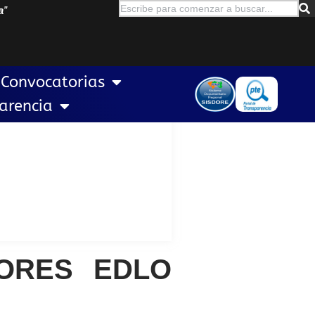
a
”
Convocatorias
arencia
ORES EDLO