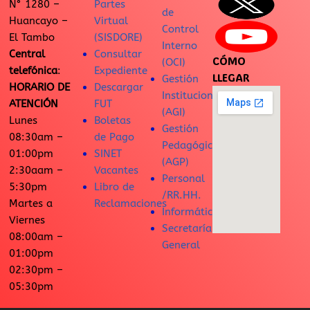
N° 1280 –
Partes
de
Huancayo –
Virtual
Control
El Tambo
(SISDORE)
Interno
Central
Consultar
CÓMO
(OCI)
telefónica
:
Expediente
LLEGAR
Gestión
HORARIO DE
Descargar
Institucional
ATENCIÓN
FUT
(AGI)
Lunes
Boletas
Gestión
08:30am –
de Pago
Pedagógica
01:00pm
SINET
(AGP)
2:30aam –
Vacantes
Personal
5:30pm
Libro de
/RR.HH.
Martes a
Reclamaciones
Informática
Viernes
Secretaría
08:00am –
General
01:00pm
02:30pm –
05:30pm