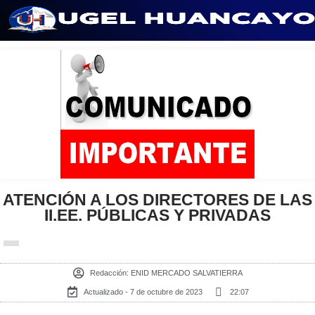
Saltar
al
contenido
ATENCIÓN A LOS DIRECTORES DE LAS
II.EE. PÚBLICAS Y PRIVADAS
Redacción:
ENID MERCADO SALVATIERRA
Actualizado - 7 de octubre de 2023
22:07