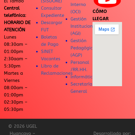
El Tambo
(SISDORE)
Interno
Central
Consultar
CÓMO
(OCI)
telefónica
:
Expediente
LLEGAR
Gestión
HORARIO DE
Descargar
Institucional
ATENCIÓN
FUT
(AGI)
Lunes
Boletas
Gestión
08:30am –
de Pago
Pedagógica
01:00pm
SINET
(AGP)
2:30aam –
Vacantes
Personal
5:30pm
Libro de
/RR.HH.
Martes a
Reclamaciones
Informática
Viernes
Secretaría
08:00am –
General
01:00pm
02:30pm –
05:30pm
© 2026 UGEL
Huancayo –
Desarrollado por: