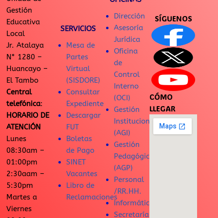
Gestión
Dirección
SÍGUENOS
Educativa
Asesoría
SERVICIOS
Local
Jurídica
Jr. Atalaya
Mesa de
Oficina
N° 1280 –
Partes
de
Huancayo –
Virtual
Control
El Tambo
(SISDORE)
Interno
Central
Consultar
CÓMO
(OCI)
telefónica
:
Expediente
LLEGAR
Gestión
HORARIO DE
Descargar
Institucional
ATENCIÓN
FUT
(AGI)
Lunes
Boletas
Gestión
08:30am –
de Pago
Pedagógica
01:00pm
SINET
(AGP)
2:30aam –
Vacantes
Personal
5:30pm
Libro de
/RR.HH.
Martes a
Reclamaciones
Informática
Viernes
Secretaría