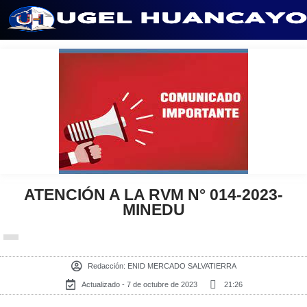
Saltar
al
contenido
ATENCIÓN A LA RVM N° 014-2023-
MINEDU
Redacción:
ENID MERCADO SALVATIERRA
Actualizado - 7 de octubre de 2023
21:26