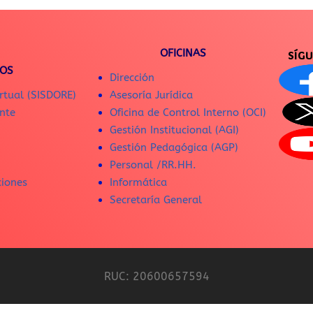
OFICINAS
SÍG
IOS
Dirección
rtual (SISDORE)
Asesoría Jurídica
nte
Oficina de Control Interno (OCI)
Gestión Institucional (AGI)
Gestión Pedagógica (AGP)
Personal /RR.HH.
ciones
Informática
Secretaría General
RUC: 20600657594