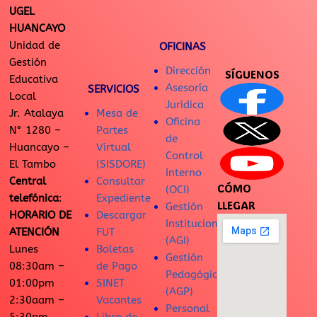
UGEL
HUANCAYO
Unidad de
OFICINAS
Gestión
Dirección
SÍGUENOS
Educativa
Asesoría
SERVICIOS
Local
Jurídica
Jr. Atalaya
Mesa de
Oficina
N° 1280 –
Partes
de
Huancayo –
Virtual
Control
El Tambo
(SISDORE)
Interno
Central
Consultar
CÓMO
(OCI)
telefónica
:
Expediente
LLEGAR
Gestión
HORARIO DE
Descargar
Institucional
ATENCIÓN
FUT
(AGI)
Lunes
Boletas
Gestión
08:30am –
de Pago
Pedagógica
01:00pm
SINET
(AGP)
2:30aam –
Vacantes
Personal