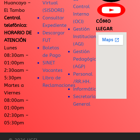
Huancayo –
Virtual
Control
El Tambo
(SISDORE)
Interno
Central
Consultar
CÓMO
(OCI)
telefónica
:
Expediente
LLEGAR
Gestión
HORARIO DE
Descargar
Institucional
ATENCIÓN
FUT
(AGI)
Lunes
Boletas
Gestión
08:30am –
de Pago
Pedagógica
01:00pm
SINET
(AGP)
2:30aam –
Vacantes
Personal
5:30pm
Libro de
/RR.HH.
Martes a
Reclamaciones
Informática
Viernes
Secretaría
08:00am –
General
01:00pm
02:30pm –
05:30pm