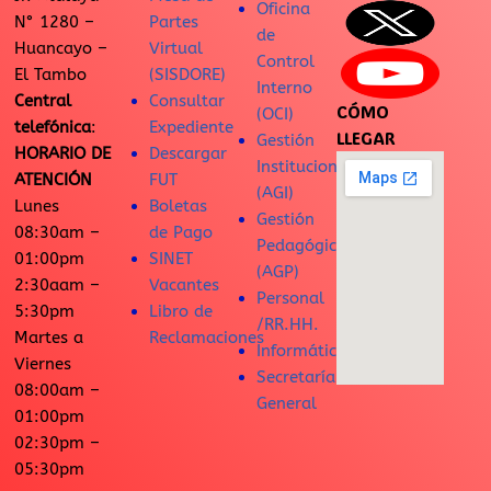
Oficina
N° 1280 –
Partes
de
Huancayo –
Virtual
Control
El Tambo
(SISDORE)
Interno
Central
Consultar
CÓMO
(OCI)
telefónica
:
Expediente
LLEGAR
Gestión
HORARIO DE
Descargar
Institucional
ATENCIÓN
FUT
(AGI)
Lunes
Boletas
Gestión
08:30am –
de Pago
Pedagógica
01:00pm
SINET
(AGP)
2:30aam –
Vacantes
Personal
5:30pm
Libro de
/RR.HH.
Martes a
Reclamaciones
Informática
Viernes
Secretaría
08:00am –
General
01:00pm
02:30pm –
05:30pm