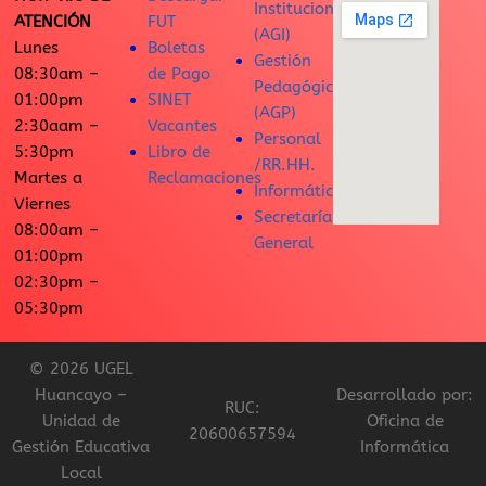
Institucional
ATENCIÓN
FUT
(AGI)
Lunes
Boletas
Gestión
08:30am –
de Pago
Pedagógica
01:00pm
SINET
(AGP)
2:30aam –
Vacantes
Personal
5:30pm
Libro de
/RR.HH.
Martes a
Reclamaciones
Informática
Viernes
Secretaría
08:00am –
General
01:00pm
02:30pm –
05:30pm
© 2026 UGEL
Huancayo –
Desarrollado por:
RUC:
Unidad de
Oficina de
20600657594
Gestión Educativa
Informática
Local