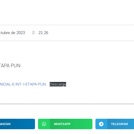
ctubre de 2023
21:26
TAPA PUN
CIAL-E-INT.-I-ETAPA-PUN.
Descarga
NKEDIN
WHATSAPP
TELEGRAM