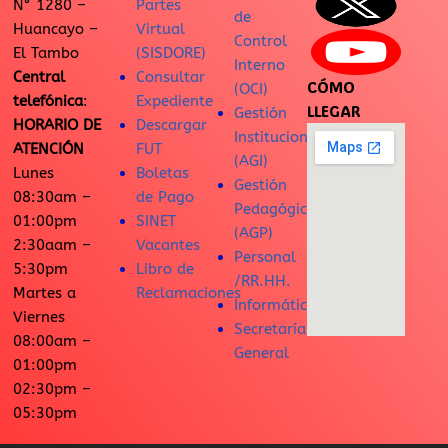
N° 1280 –
Partes
de
Huancayo –
Virtual
Control
El Tambo
(SISDORE)
Interno
Central
Consultar
CÓMO
(OCI)
telefónica
:
Expediente
LLEGAR
Gestión
HORARIO DE
Descargar
Institucional
ATENCIÓN
FUT
(AGI)
Lunes
Boletas
Gestión
08:30am –
de Pago
Pedagógica
01:00pm
SINET
(AGP)
2:30aam –
Vacantes
Personal
5:30pm
Libro de
/RR.HH.
Martes a
Reclamaciones
Informática
Viernes
Secretaría
08:00am –
General
01:00pm
02:30pm –
05:30pm