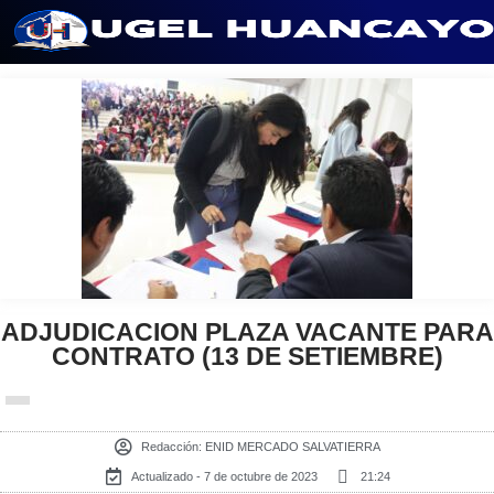
Saltar
al
contenido
ADJUDICACION PLAZA VACANTE PARA
CONTRATO (13 DE SETIEMBRE)
Redacción:
ENID MERCADO SALVATIERRA
Actualizado - 7 de octubre de 2023
21:24