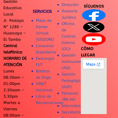
Gestión
Dirección
SÍGUENOS
Educativa
Asesoría
SERVICIOS
Local
Jurídica
Jr. Atalaya
Mesa de
Oficina
N° 1280 –
Partes
de
Huancayo –
Virtual
Control
El Tambo
(SISDORE)
Interno
Central
Consultar
CÓMO
(OCI)
telefónica
:
Expediente
LLEGAR
Gestión
HORARIO DE
Descargar
Institucional
ATENCIÓN
FUT
(AGI)
Lunes
Boletas
Gestión
08:30am –
de Pago
Pedagógica
01:00pm
SINET
(AGP)
2:30aam –
Vacantes
Personal
5:30pm
Libro de
/RR.HH.
Martes a
Reclamaciones
Informática
Viernes
Secretaría
08:00am –