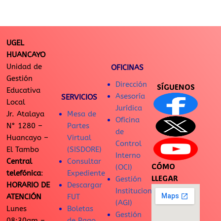
UGEL
HUANCAYO
Unidad de
OFICINAS
Gestión
Dirección
SÍGUENOS
Educativa
Asesoría
SERVICIOS
Local
Jurídica
Jr. Atalaya
Mesa de
Oficina
N° 1280 –
Partes
de
Huancayo –
Virtual
Control
El Tambo
(SISDORE)
Interno
Central
Consultar
CÓMO
(OCI)
telefónica
:
Expediente
LLEGAR
Gestión
HORARIO DE
Descargar
Institucional
ATENCIÓN
FUT
(AGI)
Lunes
Boletas
Gestión
08:30am –
de Pago