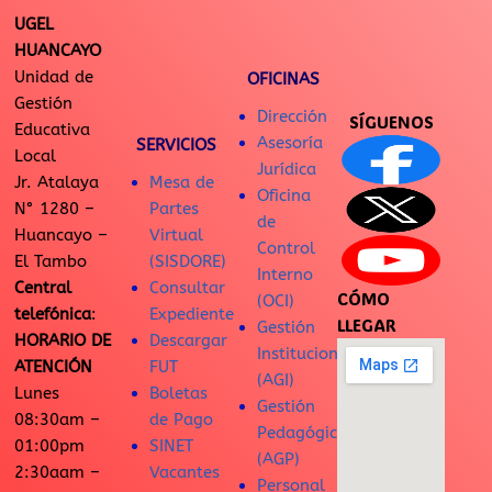
UGEL
HUANCAYO
Unidad de
OFICINAS
Gestión
Dirección
SÍGUENOS
Educativa
Asesoría
SERVICIOS
Local
Jurídica
Jr. Atalaya
Mesa de
Oficina
N° 1280 –
Partes
de
Huancayo –
Virtual
Control
El Tambo
(SISDORE)
Interno
Central
Consultar
CÓMO
(OCI)
telefónica
:
Expediente
LLEGAR
Gestión
HORARIO DE
Descargar
Institucional
ATENCIÓN
FUT
(AGI)
Lunes
Boletas
Gestión
08:30am –
de Pago
Pedagógica
01:00pm
SINET
(AGP)
2:30aam –
Vacantes
Personal