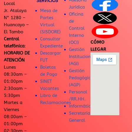
Asesoría
SERVICIOS
Local
Jurídica
Jr. Atalaya
Mesa de
Oficina
N° 1280 –
Partes
de
Huancayo –
Virtual
Control
El Tambo
(SISDORE)
Interno
Central
Consultar
CÓMO
(OCI)
telefónica
:
Expediente
LLEGAR
Gestión
HORARIO DE
Descargar
Institucional
ATENCIÓN
FUT
(AGI)
Lunes
Boletas
Gestión
08:30am –
de Pago
Pedagógica
01:00pm
SINET
(AGP)
2:30aam –
Vacantes
Personal
5:30pm
Libro de
/RR.HH.
Martes a
Reclamaciones
Informática
Viernes
Secretaría
08:00am –
General
01:00pm
02:30pm –