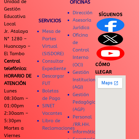
Unidad de
OFICINAS
Gestión
Dirección
SÍGUENOS
Educativa
Asesoría
SERVICIOS
Local
Jurídica
Jr. Atalaya
Mesa de
Oficina
N° 1280 –
Partes
de
Huancayo –
Virtual
Control
El Tambo
(SISDORE)
Interno
Central
Consultar
CÓMO
(OCI)
telefónica
:
Expediente
LLEGAR
Gestión
HORARIO DE
Descargar
Institucional
ATENCIÓN
FUT
(AGI)
Lunes
Boletas
Gestión
08:30am –
de Pago
Pedagógica
01:00pm
SINET
(AGP)
2:30aam –
Vacantes
Personal
5:30pm
Libro de
/RR.HH.
Martes a
Reclamaciones
Informática
Viernes