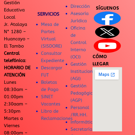
Gestión
Dirección
SÍGUENOS
Educativa
Asesoría
SERVICIOS
Local
Jurídica
Jr. Atalaya
Mesa de
Oficina
N° 1280 –
Partes
de
Huancayo –
Virtual
Control
El Tambo
(SISDORE)
Interno
Central
Consultar
CÓMO
(OCI)
telefónica
:
Expediente
LLEGAR
Gestión
HORARIO DE
Descargar
Institucional
ATENCIÓN
FUT
(AGI)
Lunes
Boletas
Gestión
08:30am –
de Pago
Pedagógica
01:00pm
SINET
(AGP)
2:30aam –
Vacantes
Personal
5:30pm
Libro de
/RR.HH.
Martes a
Reclamaciones
Informática
Viernes
Secretaría
08:00am –