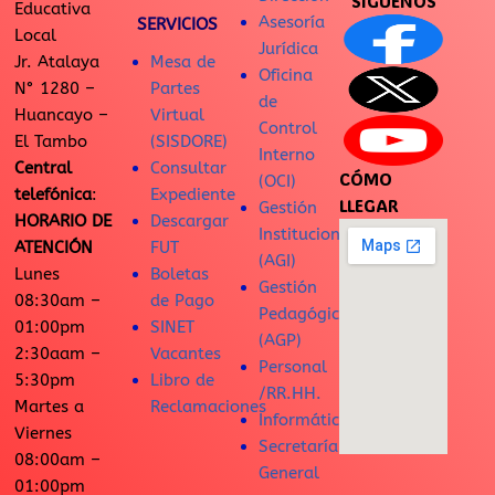
SÍGUENOS
Educativa
Asesoría
SERVICIOS
Local
Jurídica
Jr. Atalaya
Mesa de
Oficina
N° 1280 –
Partes
de
Huancayo –
Virtual
Control
El Tambo
(SISDORE)
Interno
Central
Consultar
CÓMO
(OCI)
telefónica
:
Expediente
LLEGAR
Gestión
HORARIO DE
Descargar
Institucional
ATENCIÓN
FUT
(AGI)
Lunes
Boletas
Gestión
08:30am –
de Pago
Pedagógica
01:00pm
SINET
(AGP)
2:30aam –
Vacantes
Personal
5:30pm
Libro de
/RR.HH.
Martes a
Reclamaciones
Informática
Viernes
Secretaría
08:00am –
General
01:00pm