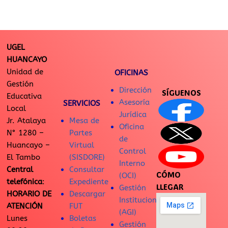
UGEL
HUANCAYO
Unidad de
OFICINAS
Gestión
Dirección
SÍGUENOS
Educativa
Asesoría
SERVICIOS
Local
Jurídica
Jr. Atalaya
Mesa de
Oficina
N° 1280 –
Partes
de
Huancayo –
Virtual
Control
El Tambo
(SISDORE)
Interno
Central
Consultar
CÓMO
(OCI)
telefónica
:
Expediente
LLEGAR
Gestión
HORARIO DE
Descargar
Institucional
ATENCIÓN
FUT
(AGI)
Lunes
Boletas
Gestión