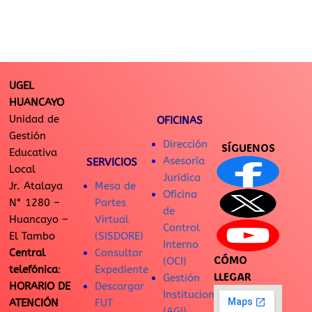
UGEL
HUANCAYO
Unidad de
OFICINAS
Gestión
Dirección
SÍGUENOS
Educativa
Asesoría
SERVICIOS
Local
Jurídica
Jr. Atalaya
Mesa de
Oficina
N° 1280 –
Partes
de
Huancayo –
Virtual
Control
El Tambo
(SISDORE)
Interno
Central
Consultar
CÓMO
(OCI)
telefónica
:
Expediente
LLEGAR
Gestión
HORARIO DE
Descargar
Institucional
ATENCIÓN
FUT
(AGI)