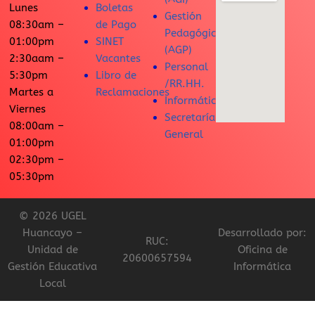
Lunes
Boletas
Gestión
08:30am –
de Pago
Pedagógica
01:00pm
SINET
(AGP)
2:30aam –
Vacantes
Personal
5:30pm
Libro de
/RR.HH.
Martes a
Reclamaciones
Informática
Viernes
Secretaría
08:00am –
General
01:00pm
02:30pm –
05:30pm
© 2026 UGEL
Huancayo –
Desarrollado por:
RUC:
Unidad de
Oficina de
20600657594
Gestión Educativa
Informática
Local