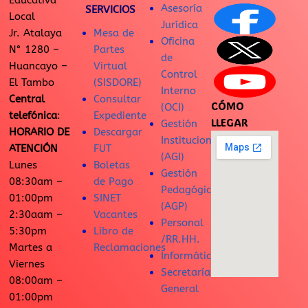
Educativa
Asesoría
SERVICIOS
Local
Jurídica
Jr. Atalaya
Mesa de
Oficina
N° 1280 –
Partes
de
Huancayo –
Virtual
Control
El Tambo
(SISDORE)
Interno
Central
Consultar
CÓMO
(OCI)
telefónica
:
Expediente
LLEGAR
Gestión
HORARIO DE
Descargar
Institucional
ATENCIÓN
FUT
(AGI)
Lunes
Boletas
Gestión
08:30am –
de Pago
Pedagógica
01:00pm
SINET
(AGP)
2:30aam –
Vacantes
Personal
5:30pm
Libro de
/RR.HH.
Martes a
Reclamaciones
Informática
Viernes
Secretaría
08:00am –
General
01:00pm