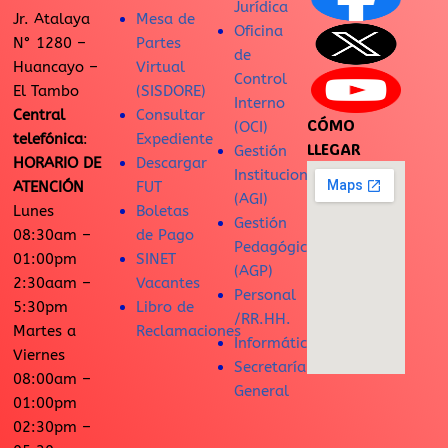
Jurídica
Jr. Atalaya
Mesa de
Oficina
N° 1280 –
Partes
de
Huancayo –
Virtual
Control
El Tambo
(SISDORE)
Interno
Central
Consultar
CÓMO
(OCI)
telefónica
:
Expediente
LLEGAR
Gestión
HORARIO DE
Descargar
Institucional
ATENCIÓN
FUT
(AGI)
Lunes
Boletas
Gestión
08:30am –
de Pago
Pedagógica
01:00pm
SINET
(AGP)
2:30aam –
Vacantes
Personal
5:30pm
Libro de
/RR.HH.
Martes a
Reclamaciones
Informática
Viernes
Secretaría
08:00am –
General
01:00pm
02:30pm –