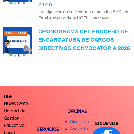
2026)
La adjudicación se llevará a cabo a las 8:30 am.
En el auditorio de la UGEL Huancayo.
CRONOGRAMA DEL PROCESO DE
ENCARGATURA DE CARGOS
DIRECTIVOS CONVOCATORIA 2026
UGEL
HUANCAYO
Unidad de
OFICINAS
Gestión
Dirección
SÍGUENOS
Educativa
Asesoría
SERVICIOS
Local