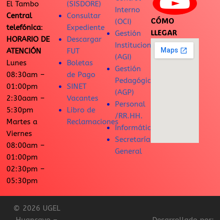
El Tambo
(SISDORE)
Interno
Central
Consultar
CÓMO
(OCI)
telefónica
:
Expediente
LLEGAR
Gestión
HORARIO DE
Descargar
Institucional
ATENCIÓN
FUT
(AGI)
Lunes
Boletas
Gestión
08:30am –
de Pago
Pedagógica
01:00pm
SINET
(AGP)
2:30aam –
Vacantes
Personal
5:30pm
Libro de
/RR.HH.
Martes a
Reclamaciones
Informática
Viernes
Secretaría
08:00am –
General
01:00pm
02:30pm –
05:30pm
© 2026 UGEL