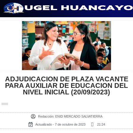
Saltar
al
contenido
ADJUDICACION DE PLAZA VACANTE
PARA AUXILIAR DE EDUCACION DEL
NIVEL INICIAL (20/09/2023)
Redacción:
ENID MERCADO SALVATIERRA
Actualizado - 7 de octubre de 2023
21:24