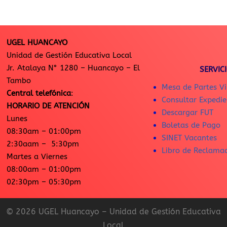
UGEL HUANCAYO
Unidad de Gestión Educativa Local
Jr. Atalaya N° 1280 – Huancayo – El
SERVIC
Tambo
Mesa de Partes Vi
Central telefónica
:
Consultar Expedie
HORARIO DE ATENCIÓN
Descargar FUT
Lunes
Boletas de Pago
08:30am – 01:00pm
SINET Vacantes
2:30aam – 5:30pm
Libro de Reclama
Martes a Viernes
08:00am – 01:00pm
02:30pm – 05:30pm
© 2026 UGEL Huancayo – Unidad de Gestión Educativa
Local