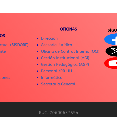
OFICINAS
SÍG
IOS
Dirección
rtual (SISDORE)
Asesoría Jurídica
nte
Oficina de Control Interno (OCI)
Gestión Institucional (AGI)
Gestión Pedagógica (AGP)
Personal /RR.HH.
ciones
Informática
Secretaría General
RUC: 20600657594