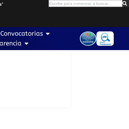
a
”
Convocatorias
arencia