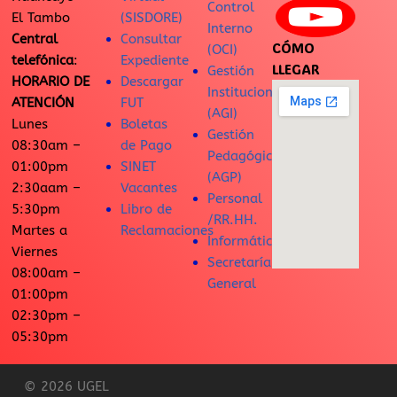
Control
El Tambo
(SISDORE)
Interno
Central
Consultar
CÓMO
(OCI)
telefónica
:
Expediente
LLEGAR
Gestión
HORARIO DE
Descargar
Institucional
ATENCIÓN
FUT
(AGI)
Lunes
Boletas
Gestión
08:30am –
de Pago
Pedagógica
01:00pm
SINET
(AGP)
2:30aam –
Vacantes
Personal
5:30pm
Libro de
/RR.HH.
Martes a
Reclamaciones
Informática
Viernes
Secretaría
08:00am –
General
01:00pm
02:30pm –
05:30pm
© 2026 UGEL