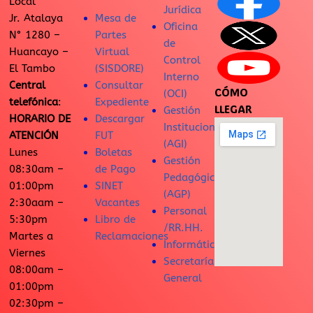
Local
Jurídica
Jr. Atalaya
Mesa de
Oficina
N° 1280 –
Partes
de
Huancayo –
Virtual
Control
El Tambo
(SISDORE)
Interno
Central
Consultar
CÓMO
(OCI)
telefónica
:
Expediente
LLEGAR
Gestión
HORARIO DE
Descargar
Institucional
ATENCIÓN
FUT
(AGI)
Lunes
Boletas
Gestión
08:30am –
de Pago
Pedagógica
01:00pm
SINET
(AGP)
2:30aam –
Vacantes
Personal
5:30pm
Libro de
/RR.HH.
Martes a
Reclamaciones
Informática
Viernes
Secretaría
08:00am –
General
01:00pm
02:30pm –