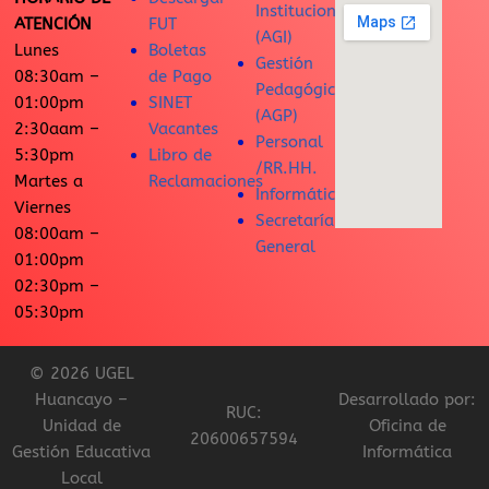
Institucional
ATENCIÓN
FUT
(AGI)
Lunes
Boletas
Gestión
08:30am –
de Pago
Pedagógica
01:00pm
SINET
(AGP)
2:30aam –
Vacantes
Personal
5:30pm
Libro de
/RR.HH.
Martes a
Reclamaciones
Informática
Viernes
Secretaría
08:00am –
General
01:00pm
02:30pm –
05:30pm
© 2026 UGEL
Huancayo –
Desarrollado por:
RUC:
Unidad de
Oficina de
20600657594
Gestión Educativa
Informática
Local