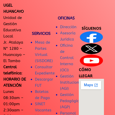
UGEL
HUANCAYO
Unidad de
OFICINAS
Gestión
Dirección
SÍGUENOS
Educativa
Asesoría
SERVICIOS
Local
Jurídica
Jr. Atalaya
Mesa de
Oficina
N° 1280 –
Partes
de
Huancayo –
Virtual
Control
El Tambo
(SISDORE)
Interno
Central
Consultar
CÓMO
(OCI)
telefónica
:
Expediente
LLEGAR
Gestión
HORARIO DE
Descargar
Institucional
ATENCIÓN
FUT
(AGI)
Lunes
Boletas
Gestión
08:30am –
de Pago
Pedagógica
01:00pm
SINET
(AGP)
2:30aam –
Vacantes
Personal