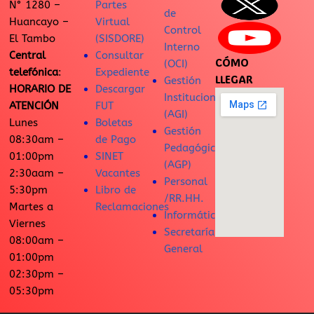
N° 1280 –
Partes
de
Huancayo –
Virtual
Control
El Tambo
(SISDORE)
Interno
Central
Consultar
CÓMO
(OCI)
telefónica
:
Expediente
LLEGAR
Gestión
HORARIO DE
Descargar
Institucional
ATENCIÓN
FUT
(AGI)
Lunes
Boletas
Gestión
08:30am –
de Pago
Pedagógica
01:00pm
SINET
(AGP)
2:30aam –
Vacantes
Personal
5:30pm
Libro de
/RR.HH.
Martes a
Reclamaciones
Informática
Viernes
Secretaría
08:00am –
General
01:00pm
02:30pm –
05:30pm