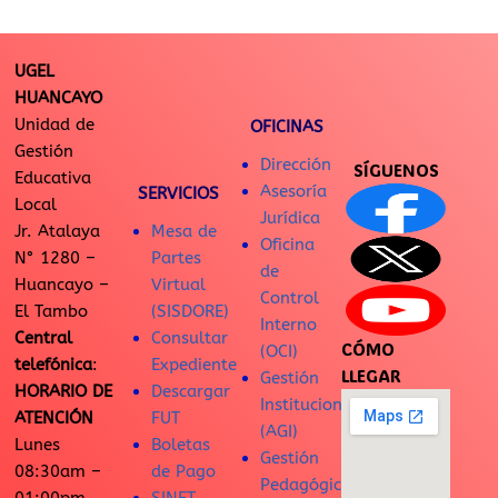
UGEL
HUANCAYO
Unidad de
OFICINAS
Gestión
Dirección
SÍGUENOS
Educativa
Asesoría
SERVICIOS
Local
Jurídica
Jr. Atalaya
Mesa de
Oficina
N° 1280 –
Partes
de
Huancayo –
Virtual
Control
El Tambo
(SISDORE)
Interno
Central
Consultar
CÓMO
(OCI)
telefónica
:
Expediente
LLEGAR
Gestión
HORARIO DE
Descargar
Institucional
ATENCIÓN
FUT
(AGI)
Lunes
Boletas
Gestión
08:30am –
de Pago
Pedagógica