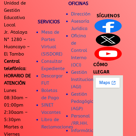
Unidad de
OFICINAS
Gestión
Dirección
SÍGUENOS
Educativa
Asesoría
SERVICIOS
Local
Jurídica
Jr. Atalaya
Mesa de
Oficina
N° 1280 –
Partes
de
Huancayo –
Virtual
Control
El Tambo
(SISDORE)
Interno
Central
Consultar
CÓMO
(OCI)
telefónica
:
Expediente
LLEGAR
Gestión
HORARIO DE
Descargar
Institucional
ATENCIÓN
FUT
(AGI)
Lunes
Boletas
Gestión
08:30am –
de Pago
Pedagógica
01:00pm
SINET
(AGP)
2:30aam –
Vacantes
Personal
5:30pm
Libro de
/RR.HH.
Martes a
Reclamaciones
Informática
Viernes