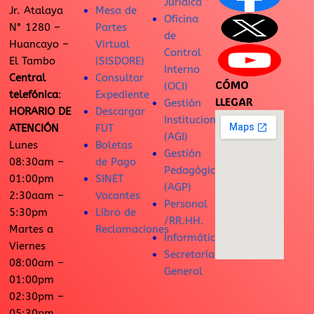
Jurídica
Jr. Atalaya
Mesa de
Oficina
N° 1280 –
Partes
de
Huancayo –
Virtual
Control
El Tambo
(SISDORE)
Interno
Central
Consultar
CÓMO
(OCI)
telefónica
:
Expediente
LLEGAR
Gestión
HORARIO DE
Descargar
Institucional
ATENCIÓN
FUT
(AGI)
Lunes
Boletas
Gestión
08:30am –
de Pago
Pedagógica
01:00pm
SINET
(AGP)
2:30aam –
Vacantes
Personal
5:30pm
Libro de
/RR.HH.
Martes a
Reclamaciones
Informática
Viernes
Secretaría
08:00am –
General
01:00pm
02:30pm –
05:30pm