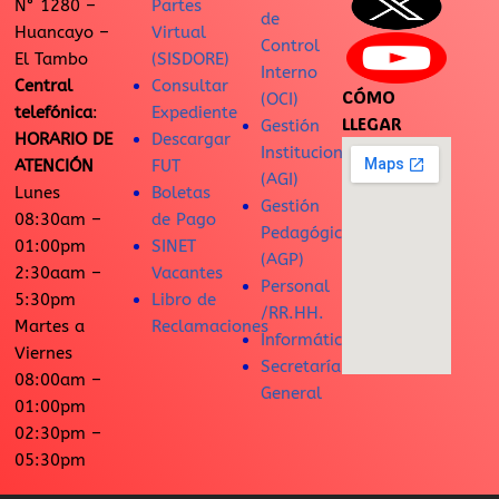
N° 1280 –
Partes
de
Huancayo –
Virtual
Control
El Tambo
(SISDORE)
Interno
Central
Consultar
CÓMO
(OCI)
telefónica
:
Expediente
LLEGAR
Gestión
HORARIO DE
Descargar
Institucional
ATENCIÓN
FUT
(AGI)
Lunes
Boletas
Gestión
08:30am –
de Pago
Pedagógica
01:00pm
SINET
(AGP)
2:30aam –
Vacantes
Personal
5:30pm
Libro de
/RR.HH.
Martes a
Reclamaciones
Informática
Viernes
Secretaría
08:00am –
General
01:00pm
02:30pm –
05:30pm