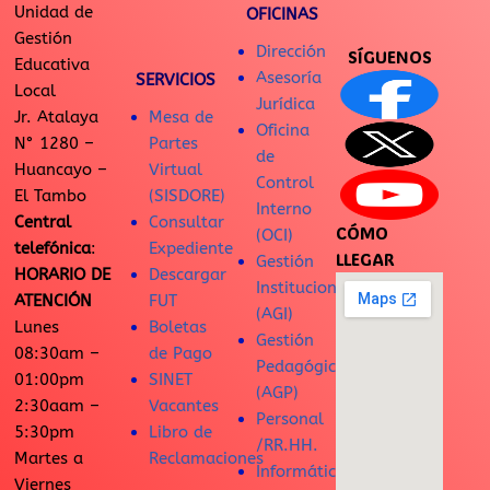
Unidad de
OFICINAS
Gestión
Dirección
SÍGUENOS
Educativa
Asesoría
SERVICIOS
Local
Jurídica
Jr. Atalaya
Mesa de
Oficina
N° 1280 –
Partes
de
Huancayo –
Virtual
Control
El Tambo
(SISDORE)
Interno
Central
Consultar
CÓMO
(OCI)
telefónica
:
Expediente
LLEGAR
Gestión
HORARIO DE
Descargar
Institucional
ATENCIÓN
FUT
(AGI)
Lunes
Boletas
Gestión
08:30am –
de Pago
Pedagógica
01:00pm
SINET
(AGP)
2:30aam –
Vacantes
Personal
5:30pm
Libro de
/RR.HH.
Martes a
Reclamaciones
Informática
Viernes