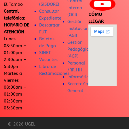
Control
El Tambo
(SISDORE)
Interno
Central
Consultar
CÓMO
(OCI)
telefónica
:
Expediente
LLEGAR
Gestión
HORARIO DE
Descargar
Institucional
ATENCIÓN
FUT
(AGI)
Lunes
Boletas
Gestión
08:30am –
de Pago
Pedagógica
01:00pm
SINET
(AGP)
2:30aam –
Vacantes
Personal
5:30pm
Libro de
/RR.HH.
Martes a
Reclamaciones
Informática
Viernes
Secretaría
08:00am –
General
01:00pm
02:30pm –
05:30pm
© 2026 UGEL