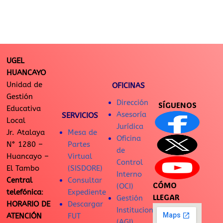
UGEL
HUANCAYO
Unidad de
OFICINAS
Gestión
Dirección
SÍGUENOS
Educativa
Asesoría
SERVICIOS
Local
Jurídica
Jr. Atalaya
Mesa de
Oficina
N° 1280 –
Partes
de
Huancayo –
Virtual
Control
El Tambo
(SISDORE)
Interno
Central
Consultar
CÓMO
(OCI)
telefónica
:
Expediente
LLEGAR
Gestión
HORARIO DE
Descargar
Institucional
ATENCIÓN
FUT
(AGI)