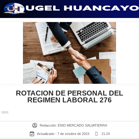
Saltar
al
contenido
ROTACION DE PERSONAL DEL
REGIMEN LABORAL 276
Redacción:
ENID MERCADO SALVATIERRA
Actualizado - 7 de octubre de 2023
21:24